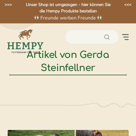
Zum
>>>
Unser Shop ist umgezogen - hier können Sie
<<<
die Hempy Produkte bestellen
Inhalt
👫 Freunde werben Freunde 👫
springen
Artikel von Gerda
Steinfellner