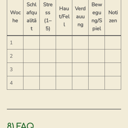
Schl
Stre
Bew
Hau
Verd
Woc
afqu
ss
egu
Noti
t/Fel
auu
he
alitä
(1–
ng/S
zen
l
ng
t
5)
piel
1
2
3
4
8) FAQ