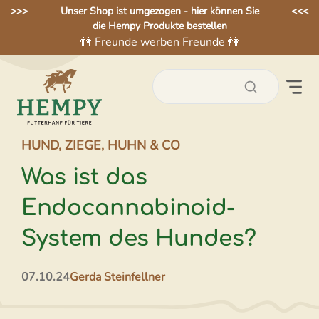
Zum
>>>
Unser Shop ist umgezogen - hier können Sie
<<<
die Hempy Produkte bestellen
Inhalt
👫 Freunde werben Freunde 👫
springen
HUND, ZIEGE, HUHN & CO
Was ist das
Endocannabinoid-
System des Hundes?
07.10.24
Gerda Steinfellner