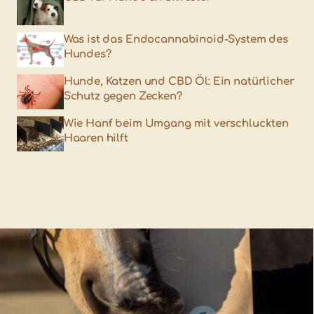
Was ist das Endocannabinoid-System des
Hundes?
Hunde, Katzen und CBD Öl: Ein natürlicher
Schutz gegen Zecken?
Wie Hanf beim Umgang mit verschluckten
Haaren hilft