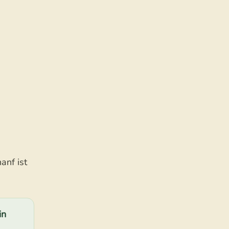
anf ist
in