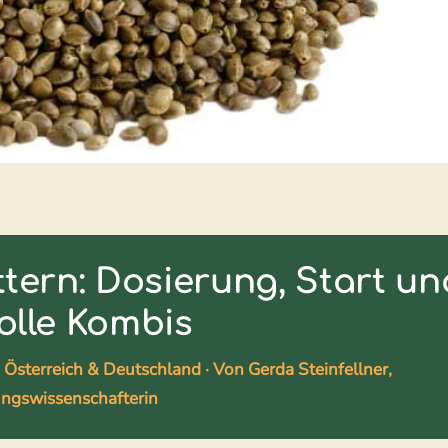
ttern: Dosierung, Start un
olle Kombis
n Österreich & Deutschland · Von Gerda Steinfellner,
ngswissenschafterin