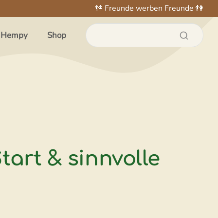
👫 Freunde werben Freunde 👫
 Hempy
Shop
tart & sinnvolle