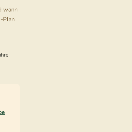
nd wann
n-Plan
ihre
be