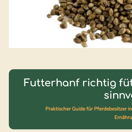
Futterhanf richtig fü
sinnv
Praktischer Guide für Pferdebesitzer i
Ernähru