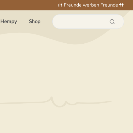
👫 Freunde werben Freunde 👫
 Hempy
Shop