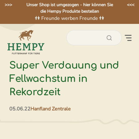
Zum
>>>
Unser Shop ist umgezogen - hier können Sie
<<<
die Hempy Produkte bestellen
Inhalt
👫 Freunde werben Freunde 👫
springen
Super Verdauung und
Fellwachstum in
Rekordzeit
05.06.22
Hanfland Zentrale